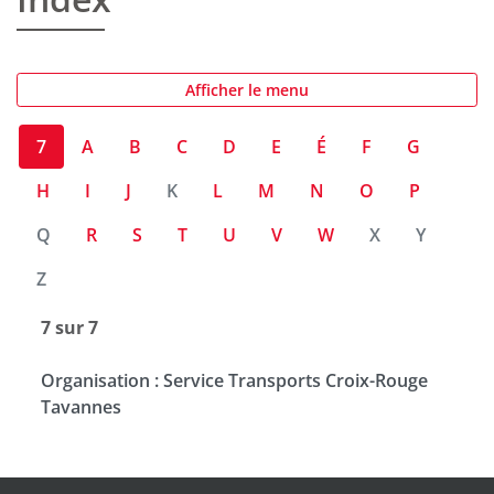
Afficher le menu
7
A
B
C
D
E
É
F
G
H
I
J
K
L
M
N
O
P
Q
R
S
T
U
V
W
X
Y
Z
7 sur 7
Organisation : Service Transports Croix-Rouge
Tavannes