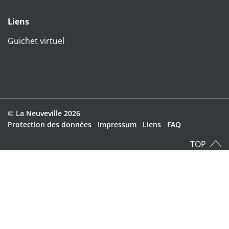
Liens
Guichet virtuel
Direktzugriffe
© La Neuveville 2026
Toolbar
Protection des données
Impressum
Liens
FAQ
TOP