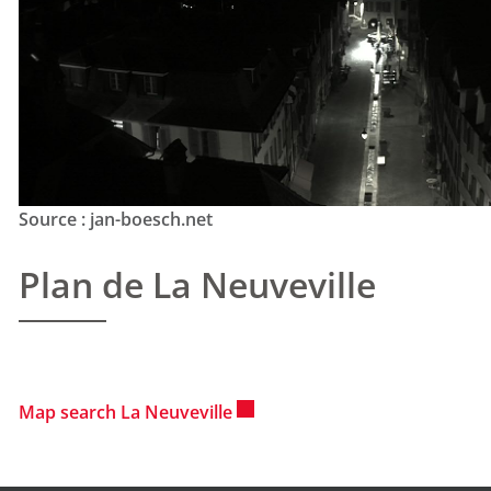
Source : jan-boesch.net
Plan de La Neuveville
Ce lien externe va ouvrir une n
Map search La Neuveville