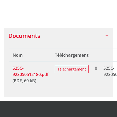
Documents
Nom
Téléchargement
S25C-
0
S25C-
Téléchargement
923050512180.pdf
923050
(PDF, 60 kB)