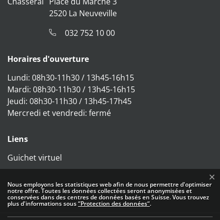
Place du Marché 3
2520 La Neuveville
032 752 10 00
Horaires d'ouverture
Lundi: 08h30-11h30 / 13h45-16h15
Mardi: 08h30-11h30 / 13h45-16h15
Jeudi: 08h30-11h30 / 13h45-17h45
Mercredi et vendredi: fermé
Liens
Guichet virtuel
Direktzugriffe
×
Statistiques web
Nous employons les statistiques web afin de nous permettre d'optimiser
notre offre. Toutes les données collectées seront anonymisées et
conservées dans des centres de données basés en Suisse. Vous trouvez
plus d'informations sous
“Protection des données“
.