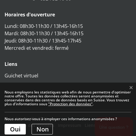
Horaires d'ouverture
Lundi: 08h30-11h30 / 13h45-16h15
Mardi: 08h30-11h30 / 13h45-16h15
Jeudi: 08h30-11h30 / 13h45-17h45
Mercredi et vendredi: fermé
Liens
Guichet virtuel
Direktzugriffe
×
Statistiques web
Nous employons les statistiques web afin de nous permettre d'optimiser
notre offre. Toutes les données collectées seront anonymisées et
conservées dans des centres de données basés en Suisse. Vous trouvez
plus d'informations sous
“Protection des données“
.
© La Neuveville 2026
Nous autorisez-vous à employer ces informations anonymisées ?
Toolbar
Protection des données
Impressum
Liens
FAQ
Oui
Non