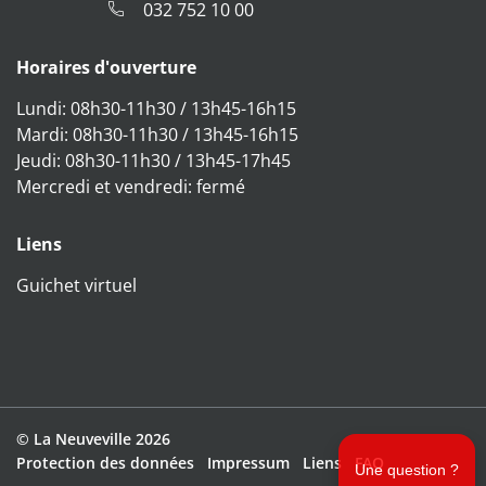
032 752 10 00
Horaires d'ouverture
Lundi: 08h30-11h30 / 13h45-16h15
Mardi: 08h30-11h30 / 13h45-16h15
Jeudi: 08h30-11h30 / 13h45-17h45
Mercredi et vendredi: fermé
Liens
Guichet virtuel
Direktzugriffe
© La Neuveville 2026
Toolbar
Protection des données
Impressum
Liens
FAQ